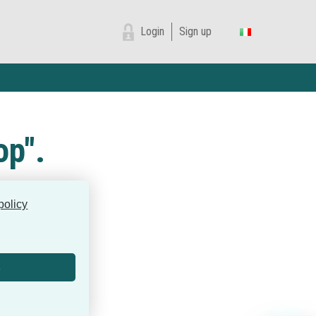
Login
Sign up
p".
policy
s