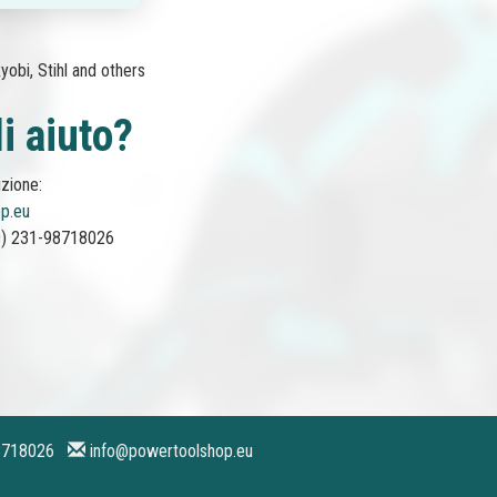
obi, Stihl and others
i aiuto?
zione:
p.eu
9) 231-98718026
-98718026
info@powertoolshop.eu