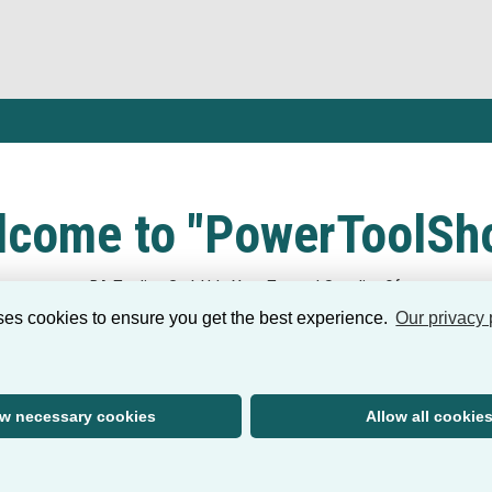
lcome to "PowerToolSho
RA Trading GmbH Is Your Trusted Supplier Of:
Power and Electrical Tools
ses cookies to ensure you get the best experience.
Our privacy 
Cleaning Tools
Gardening Tools
Hand Tools
ow necessary cookies
Allow all cookie
Measuring & Layout Tools
Power Tool Accessories
Snow Removal