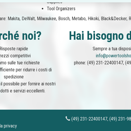
Supplies
Tool Organizers
are: Makita, DeWalt, Milwaukee, Bosch, Metabo, Hikoki, Black&Decker, Ry
rché noi?
Hai bisogno d
Risposte rapide
Sempre a tua disposi
rezzi competitivi
info@powertoolsho
amo sulle tue richieste
phone: (49) 231-22400147, (4
ficiente per ridurre i costi di
spedizione
l possibile per fornire ai nostri
odotti e servizi eccellenti.
(49) 231-22400147, (49) 231
la privacy